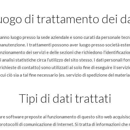
uogo di trattamento dei da
 hanno luogo presso la sede aziendale e sono curati da personale tecni
 manutenzione. I trattamenti possono aver luogo presso società estern
unzionamento dei servizi e delle sezioni che richiedono l’identificazion
nalisi statistiche circa l’utilizzo del sito stesso. I dati personali for
ichieste di contatto) sono utilizzati al solo fine di eseguire il servi
 cui ciò sia a tal fine necessario (es. servizio di spedizione del materia
Tipi di dati trattati
dure software preposte al funzionamento di questo sito web acquisisco
i protocolli di comunicazione di Internet. Si tratta di informazioni ch