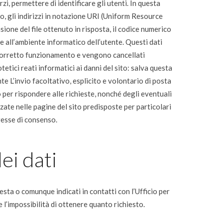
i, permettere di identificare gli utenti. In questa
ito, gli indirizzi in notazione URI (Uniform Resource
ensione del file ottenuto in risposta, il codice numerico
o e all’ambiente informatico dell’utente. Questi dati
il corretto funzionamento e vengono cancellati
etici reati informatici ai danni del sito: salva questa
te L’invio facoltativo, esplicito e volontario di posta
o per rispondere alle richieste, nonché degli eventuali
zzate nelle pagine del sito predisposte per particolari
resse di consenso.
ei dati
hiesta o comunque indicati in contatti con l’Ufficio per
 l’impossibilità di ottenere quanto richiesto.