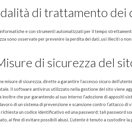
alità di trattamento dei 
 informatiche e con strumenti automatizzati per il tempo strettament
ezza sono osservate per prevenire la perdita dei dati, usi illeciti o non
Misure di sicurezza del sit
he misure di sicurezza, dirette a garantire l’accesso sicuro dell’utent
tale. Il software antivirus utilizzato nella gestione del sito viene ag
da inoltre che pur garantendo al suo interno l’adozione di appositi sis
lavoro di un sistema di prevenzione e scansione contro l’attacco di vir
 richiesta un codice identificativo ed una password; tali password s
to, al fine di evitare possibili abusi. L’utente è tenuto a custodire 