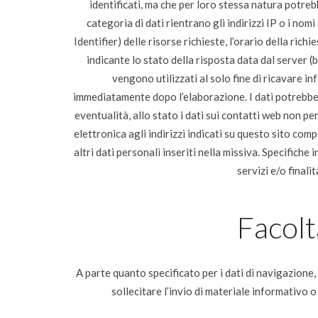
identificati, ma che per loro stessa natura potreb
categoria di dati rientrano gli indirizzi IP o i nom
Identifier) delle risorse richieste, l’orario della rich
indicante lo stato della risposta data dal server (b
vengono utilizzati al solo fine di ricavare i
immediatamente dopo l’elaborazione. I dati potrebbero 
eventualità, allo stato i dati sui contatti web non pe
elettronica agli indirizzi indicati su questo sito com
altri dati personali inseriti nella missiva. Specifich
servizi e/o final
Facolt
A parte quanto specificato per i dati di navigazione, l
sollecitare l’invio di materiale informativo 