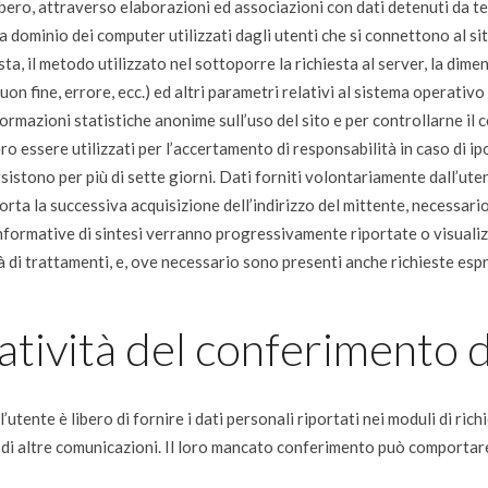
bero, attraverso elaborazioni ed associazioni con dati detenuti da terz
i a dominio dei computer utilizzati dagli utenti che si connettono al s
iesta, il metodo utilizzato nel sottoporre la richiesta al server, la dim
uon fine, errore, ecc.) ed altri parametri relativi al sistema operativ
nformazioni statistiche anonime sull’uso del sito e per controllarne 
essere utilizzati per l’accertamento di responsabilità in caso di ipot
rsistono per più di sette giorni. Dati forniti volontariamente dall’uten
porta la successiva acquisizione dell’indirizzo del mittente, necessari
e informative di sintesi verranno progressivamente riportate o visuali
ità di trattamenti, e, ove necessario sono presenti anche richieste esp
atività del conferimento d
’utente è libero di fornire i dati personali riportati nei moduli di ric
o di altre comunicazioni. Il loro mancato conferimento può comportare