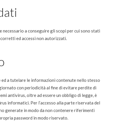
dati
e necessario a conseguire gli scopi per cui sono stati
 corretti ed accessi non autorizzati.
o
e ed a tutelare le informazioni contenute nello stesso
giornato con periodicità al fine di evitare perdite di
temi antivirus, oltre ad essere un obbligo di legge, è
us informatici. Per l’accesso alla parte riservata del
ono generate in modo da non contenere riferimenti
la propria password in modo riservato.