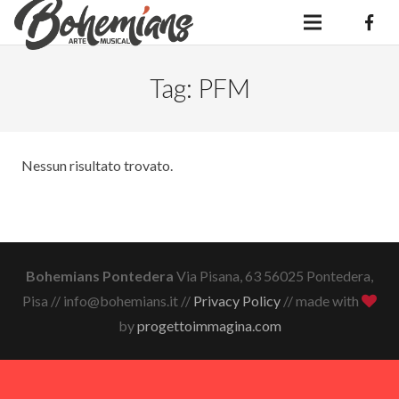
Tag:
PFM
Nessun risultato trovato.
Bohemians Pontedera
Via Pisana, 63 56025 Pontedera,
Pisa // info@bohemians.it //
Privacy Policy
// made with
by
progettoimmagina.com