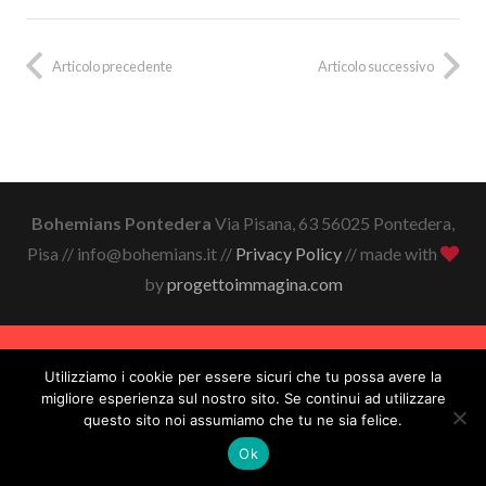
Articolo precedente
Articolo successivo
Bohemians Pontedera
Via Pisana, 63 56025 Pontedera,
Pisa // info@bohemians.it //
Privacy Policy
// made with
by
progettoimmagina.com
Utilizziamo i cookie per essere sicuri che tu possa avere la
migliore esperienza sul nostro sito. Se continui ad utilizzare
questo sito noi assumiamo che tu ne sia felice.
Ok