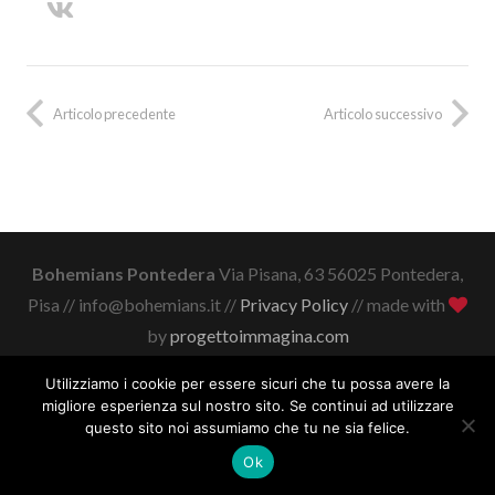
Articolo precedente
Articolo successivo
Bohemians Pontedera
Via Pisana, 63 56025 Pontedera,
Pisa // info@bohemians.it //
Privacy Policy
// made with
by
progettoimmagina.com
Utilizziamo i cookie per essere sicuri che tu possa avere la
migliore esperienza sul nostro sito. Se continui ad utilizzare
questo sito noi assumiamo che tu ne sia felice.
Ok