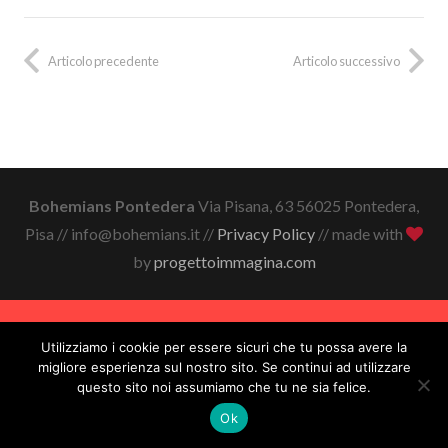
Articolo precedente
Articolo successivo
Bohemians Pontedera
Via Pisana, 63 56025 Pontedera,
Pisa // info@bohemians.it //
Privacy Policy
// made with
by
progettoimmagina.com
Utilizziamo i cookie per essere sicuri che tu possa avere la
migliore esperienza sul nostro sito. Se continui ad utilizzare
questo sito noi assumiamo che tu ne sia felice.
Ok