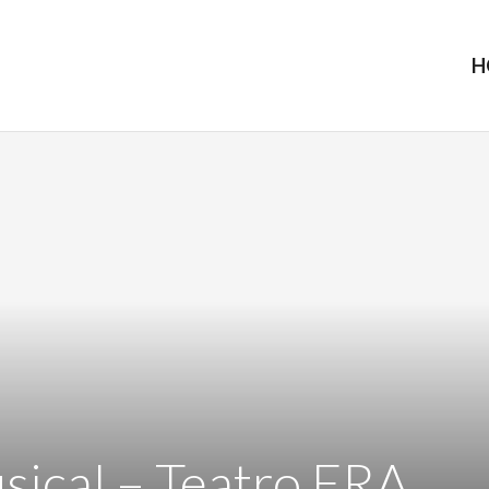
H
sical – Teatro ERA