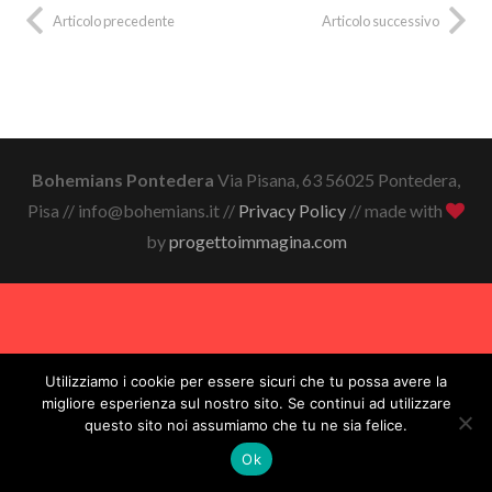
Articolo precedente
Articolo successivo
Bohemians Pontedera
Via Pisana, 63 56025 Pontedera,
Pisa // info@bohemians.it //
Privacy Policy
// made with
by
progettoimmagina.com
Utilizziamo i cookie per essere sicuri che tu possa avere la
migliore esperienza sul nostro sito. Se continui ad utilizzare
questo sito noi assumiamo che tu ne sia felice.
Ok