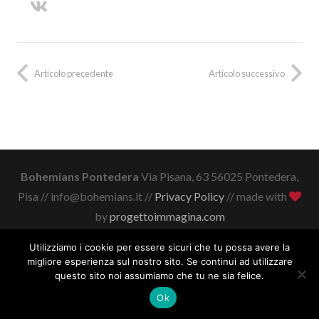
Articolo precedente
Articolo successivo
Bohemians Pontedera
Via Pisana, 63 56025 Pontedera,
Pisa // info@bohemians.it //
Privacy Policy
// made with
by
progettoimmagina.com
Utilizziamo i cookie per essere sicuri che tu possa avere la
migliore esperienza sul nostro sito. Se continui ad utilizzare
questo sito noi assumiamo che tu ne sia felice.
Ok