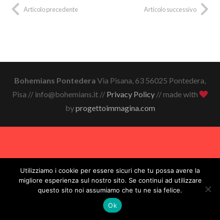
Articolo precedente
Articolo successivo
Bohemians Pontedera
Via Pisana, 63 56025 Pontedera,
Pisa // info@bohemians.it //
Privacy Policy
// made with
by
progettoimmagina.com
Utilizziamo i cookie per essere sicuri che tu possa avere la
migliore esperienza sul nostro sito. Se continui ad utilizzare
questo sito noi assumiamo che tu ne sia felice.
Ok