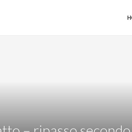
H
tto – ripasso secondo