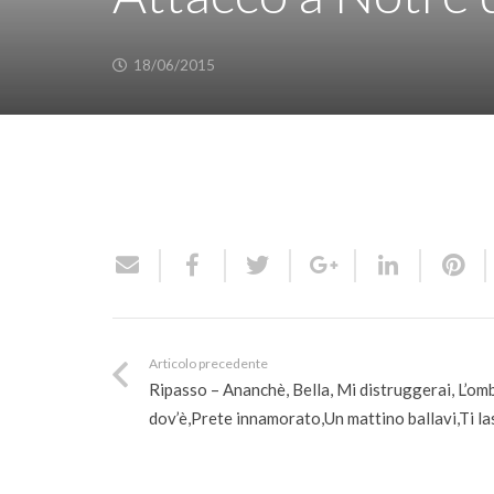
18/06/2015
Articolo precedente
Ripasso – Ananchè, Bella, Mi distruggerai, L’omb
dov’è,Prete innamorato,Un mattino ballavi,Ti las