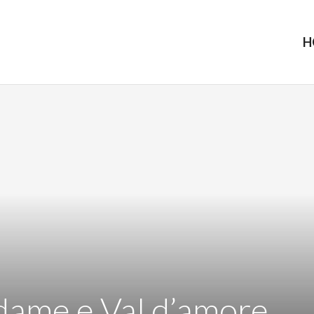
H
dame e Val d’amore