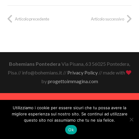
Articolo precedente
Articolo successivo
Bohemians Pontedera
Via Pisana, 63 56025 Pontedera,
Pisa // info@bohemians.it //
Privacy Policy
// made with
by
progettoimmagina.com
Utilizziamo i cookie per essere sicuri che tu possa avere la
migliore esperienza sul nostro sito. Se continui ad utilizzare
questo sito noi assumiamo che tu ne sia felice.
Ok