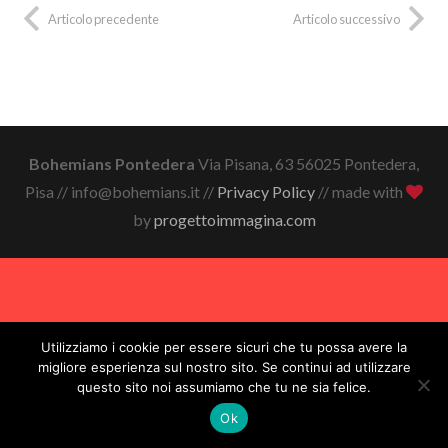
Articolo precedente
Articolo successivo
Bohemians Pontedera
Via Pisana, 63 56025 Pontedera,
Pisa // info@bohemians.it //
Privacy Policy
// made with
by
progettoimmagina.com
Utilizziamo i cookie per essere sicuri che tu possa avere la
migliore esperienza sul nostro sito. Se continui ad utilizzare
questo sito noi assumiamo che tu ne sia felice.
Ok