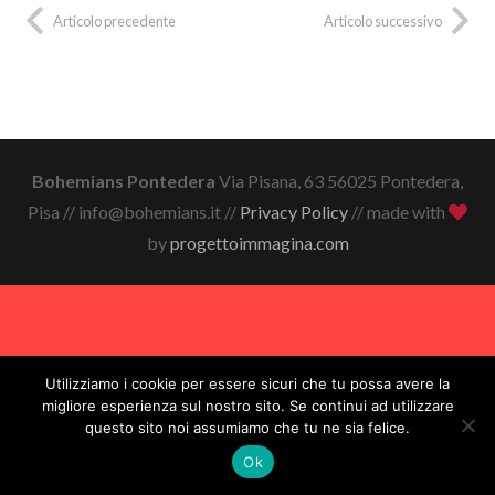
Articolo precedente
Articolo successivo
Bohemians Pontedera
Via Pisana, 63 56025 Pontedera,
Pisa // info@bohemians.it //
Privacy Policy
// made with
by
progettoimmagina.com
Utilizziamo i cookie per essere sicuri che tu possa avere la
migliore esperienza sul nostro sito. Se continui ad utilizzare
questo sito noi assumiamo che tu ne sia felice.
Ok