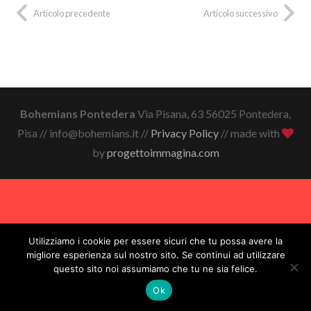
Articolo precedente
Articolo successivo
Bohemians Pontedera
Via Pisana, 63 56025 Pontedera,
Pisa // info@bohemians.it //
Privacy Policy
// made with
by
progettoimmagina.com
Utilizziamo i cookie per essere sicuri che tu possa avere la
migliore esperienza sul nostro sito. Se continui ad utilizzare
questo sito noi assumiamo che tu ne sia felice.
Ok