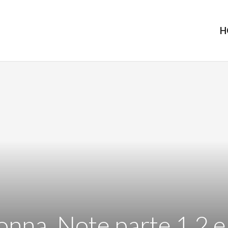
H
na, Note parte 1 2 e 3