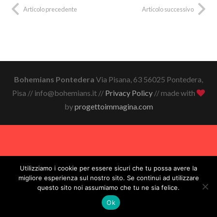
Articolo precedente
Articolo successivo
Bohemians Pontedera
Via Pisana, 63 56025 Pontedera,
Pisa // info@bohemians.it //
Privacy Policy
// made with
by
progettoimmagina.com
Utilizziamo i cookie per essere sicuri che tu possa avere la
migliore esperienza sul nostro sito. Se continui ad utilizzare
questo sito noi assumiamo che tu ne sia felice.
Ok