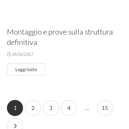
Montaggio e prove sulla struttura
definitiva
28/06/2017
Leggi tutto
Navigazione
1
2
3
4
…
15
articoli