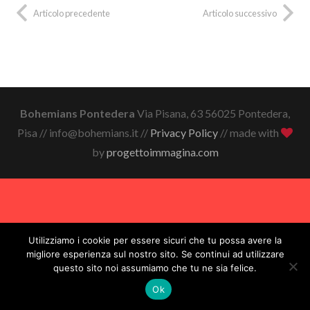
Articolo precedente
Articolo successivo
Bohemians Pontedera
Via Pisana, 63 56025 Pontedera,
Pisa // info@bohemians.it //
Privacy Policy
// made with
by
progettoimmagina.com
Utilizziamo i cookie per essere sicuri che tu possa avere la
migliore esperienza sul nostro sito. Se continui ad utilizzare
questo sito noi assumiamo che tu ne sia felice.
Ok