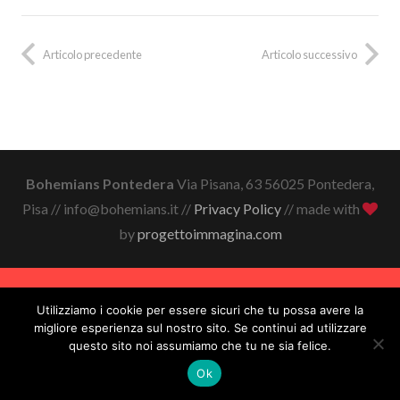
Articolo precedente
Articolo successivo
Bohemians Pontedera
Via Pisana, 63 56025 Pontedera,
Pisa // info@bohemians.it //
Privacy Policy
// made with
by
progettoimmagina.com
Utilizziamo i cookie per essere sicuri che tu possa avere la
migliore esperienza sul nostro sito. Se continui ad utilizzare
questo sito noi assumiamo che tu ne sia felice.
Ok