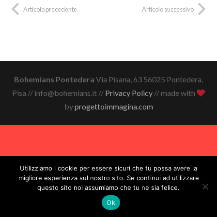
Articolo precedente
Articolo successivo
Bohemians Pontedera
Via Pisana, 63 56025 Pontedera,
Pisa // info@bohemians.it //
Privacy Policy
// made with
by
progettoimmagina.com
Utilizziamo i cookie per essere sicuri che tu possa avere la
migliore esperienza sul nostro sito. Se continui ad utilizzare
questo sito noi assumiamo che tu ne sia felice.
Ok